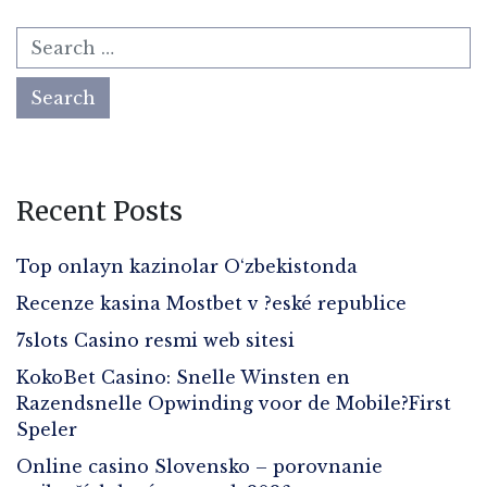
Search for:
Recent Posts
Top onlayn kazinolar O‘zbekistonda
Recenze kasina Mostbet v ?eské republice
7slots Casino resmi web sitesi
KokoBet Casino: Snelle Winsten en
Razendsnelle Opwinding voor de Mobile?First
Speler
Online casino Slovensko – porovnanie