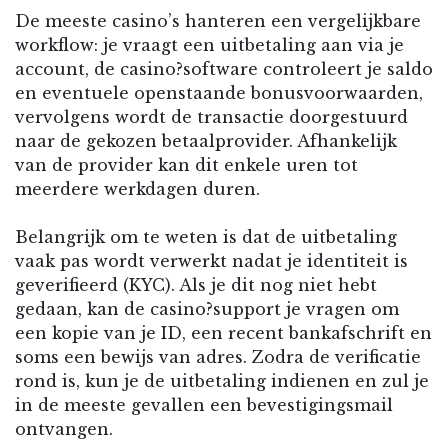
De meeste casino’s hanteren een vergelijkbare
workflow: je vraagt een uitbetaling aan via je
account, de casino?software controleert je saldo
en eventuele openstaande bonusvoorwaarden,
vervolgens wordt de transactie doorgestuurd
naar de gekozen betaalprovider. Afhankelijk
van de provider kan dit enkele uren tot
meerdere werkdagen duren.
Belangrijk om te weten is dat de uitbetaling
vaak pas wordt verwerkt nadat je identiteit is
geverifieerd (KYC). Als je dit nog niet hebt
gedaan, kan de casino?support je vragen om
een kopie van je ID, een recent bankafschrift en
soms een bewijs van adres. Zodra de verificatie
rond is, kun je de uitbetaling indienen en zul je
in de meeste gevallen een bevestigingsmail
ontvangen.