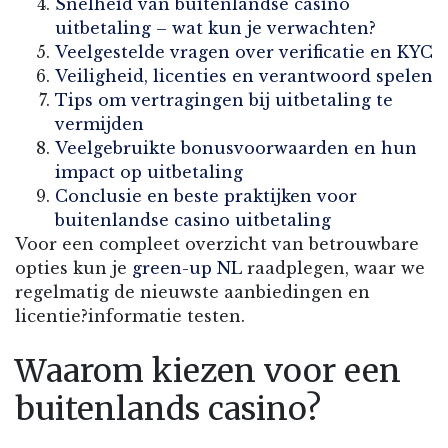
Snelheid van buitenlandse casino
uitbetaling – wat kun je verwachten?
Veelgestelde vragen over verificatie en KYC
Veiligheid, licenties en verantwoord spelen
Tips om vertragingen bij uitbetaling te
vermijden
Veelgebruikte bonusvoorwaarden en hun
impact op uitbetaling
Conclusie en beste praktijken voor
buitenlandse casino uitbetaling
Voor een compleet overzicht van betrouwbare
opties kun je
green-up NL
raadplegen, waar we
regelmatig de nieuwste aanbiedingen en
licentie?informatie testen.
Waarom kiezen voor een
buitenlands casino?