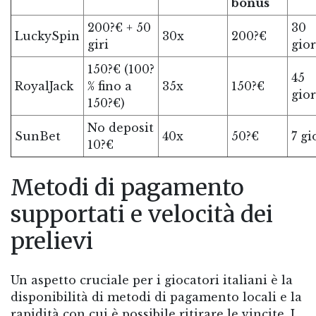
bonus
200?€ + 50
30
LuckySpin
30x
200?€
giri
gio
150?€ (100?
45
RoyalJack
% fino a
35x
150?€
gio
150?€)
No deposit
SunBet
40x
50?€
7 gi
10?€
Metodi di pagamento
supportati e velocità dei
prelievi
Un aspetto cruciale per i giocatori italiani è la
disponibilità di metodi di pagamento locali e la
rapidità con cui è possibile ritirare le vincite. I