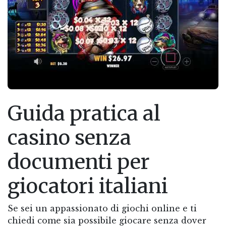
Guida pratica al
casino senza
documenti per
giocatori italiani
Se sei un appassionato di giochi online e ti
chiedi come sia possibile giocare senza dover