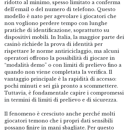
ridotto al minimo, spesso limitato a conferma
dell’email o del numero di telefono. Questo
modello è nato per agevolare i giocatori che
non vogliono perdere tempo con lunghe
pratiche di identificazione, soprattutto su
dispositivi mobili. In Italia, la maggior parte dei
casinò richiede la prova di identità per
rispettare le norme antiriciclaggio, ma alcuni
operatori offrono la possibilità di giocare in
“modalità demo” o con limiti di prelievo fino a
quando non viene completata la verifica. Il
vantaggio principale è la rapidità di accesso:
pochi minuti e sei già pronto a scommettere.
Tuttavia, è fondamentale capire i compromessi
in termini di limiti di prelievo e di sicurezza.
Il fenomeno è cresciuto anche perché molti
giocatori temono che i propri dati sensibili
possano finire in mani sbagliate. Per questo