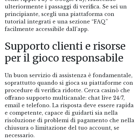
ulteriormente i passaggi di verifica. Se sei un
principiante, scegli una piattaforma con
tutorial integrati e una sezione “FAQ”
facilmente accessibile dall’app.
Supporto clienti e risorse
per il gioco responsabile
Un buon servizio di assistenza è fondamentale,
soprattutto quando si gioca su piattaforme con
procedure di verifica ridotte. Cerca casinò che
offrano supporto multicanale: chat live 24/7,
email e telefono. La risposta deve essere rapida
e competente, capace di guidarti sia nella
risoluzione di problemi di pagamento che nella
chiusura o limitazione del tuo account, se
necessario.