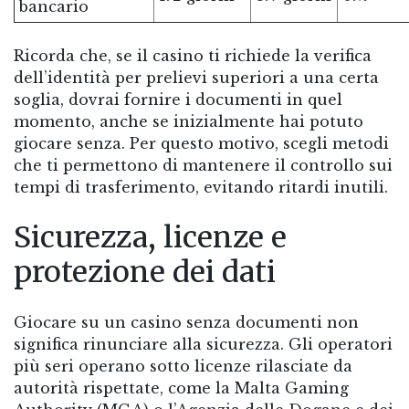
bancario
Ricorda che, se il casino ti richiede la verifica
dell’identità per prelievi superiori a una certa
soglia, dovrai fornire i documenti in quel
momento, anche se inizialmente hai potuto
giocare senza. Per questo motivo, scegli metodi
che ti permettono di mantenere il controllo sui
tempi di trasferimento, evitando ritardi inutili.
Sicurezza, licenze e
protezione dei dati
Giocare su un casino senza documenti non
significa rinunciare alla sicurezza. Gli operatori
più seri operano sotto licenze rilasciate da
autorità rispettate, come la Malta Gaming