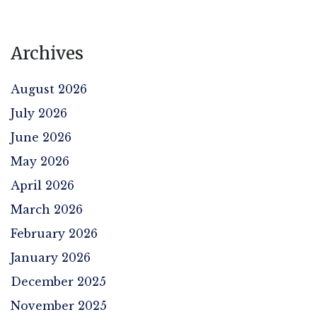
Archives
August 2026
July 2026
June 2026
May 2026
April 2026
March 2026
February 2026
January 2026
December 2025
November 2025