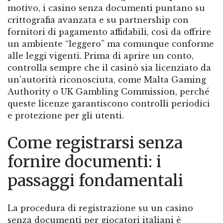
motivo, i casino senza documenti puntano su
crittografia avanzata e su partnership con
fornitori di pagamento affidabili, così da offrire
un ambiente “leggero” ma comunque conforme
alle leggi vigenti. Prima di aprire un conto,
controlla sempre che il casinò sia licenziato da
un’autorità riconosciuta, come Malta Gaming
Authority o UK Gambling Commission, perché
queste licenze garantiscono controlli periodici
e protezione per gli utenti.
Come registrarsi senza
fornire documenti: i
passaggi fondamentali
La procedura di registrazione su un casino
senza documenti per giocatori italiani è