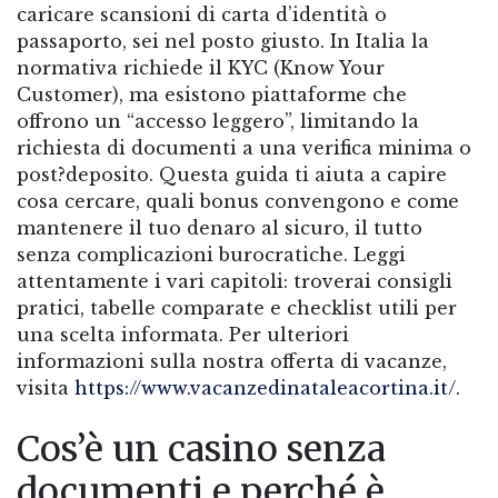
caricare scansioni di carta d’identità o
passaporto, sei nel posto giusto. In Italia la
normativa richiede il KYC (Know Your
Customer), ma esistono piattaforme che
offrono un “accesso leggero”, limitando la
richiesta di documenti a una verifica minima o
post?deposito. Questa guida ti aiuta a capire
cosa cercare, quali bonus convengono e come
mantenere il tuo denaro al sicuro, il tutto
senza complicazioni burocratiche. Leggi
attentamente i vari capitoli: troverai consigli
pratici, tabelle comparate e checklist utili per
una scelta informata. Per ulteriori
informazioni sulla nostra offerta di vacanze,
visita
https://www.vacanzedinataleacortina.it/
.
Cos’è un casino senza
documenti e perché è