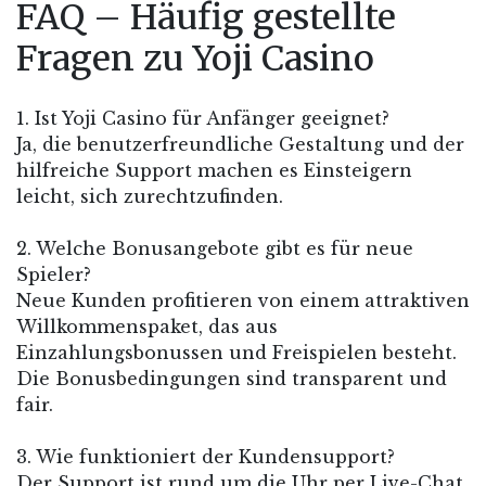
FAQ – Häufig gestellte
Fragen zu Yoji Casino
1. Ist Yoji Casino für Anfänger geeignet?
Ja, die benutzerfreundliche Gestaltung und der
hilfreiche Support machen es Einsteigern
leicht, sich zurechtzufinden.
2. Welche Bonusangebote gibt es für neue
Spieler?
Neue Kunden profitieren von einem attraktiven
Willkommenspaket, das aus
Einzahlungsbonussen und Freispielen besteht.
Die Bonusbedingungen sind transparent und
fair.
3. Wie funktioniert der Kundensupport?
Der Support ist rund um die Uhr per Live-Chat,