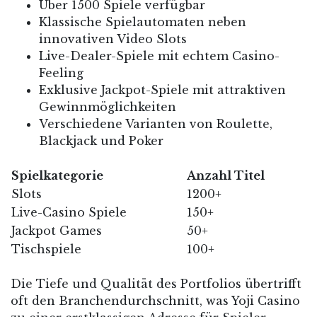
Über 1500 Spiele verfügbar
Klassische Spielautomaten neben
innovativen Video Slots
Live-Dealer-Spiele mit echtem Casino-
Feeling
Exklusive Jackpot-Spiele mit attraktiven
Gewinnmöglichkeiten
Verschiedene Varianten von Roulette,
Blackjack und Poker
Spielkategorie
Anzahl Titel
Slots
1200+
Live-Casino Spiele
150+
Jackpot Games
50+
Tischspiele
100+
Die Tiefe und Qualität des Portfolios übertrifft
oft den Branchendurchschnitt, was Yoji Casino