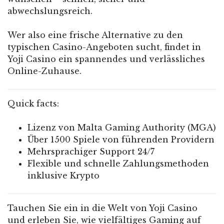
abwechslungsreich.
Wer also eine frische Alternative zu den
typischen Casino-Angeboten sucht, findet in
Yoji Casino ein spannendes und verlässliches
Online-Zuhause.
Quick facts:
Lizenz von Malta Gaming Authority (MGA)
Über 1500 Spiele von führenden Providern
Mehrsprachiger Support 24/7
Flexible und schnelle Zahlungsmethoden
inklusive Krypto
Tauchen Sie ein in die Welt von Yoji Casino
und erleben Sie, wie vielfältiges Gaming auf