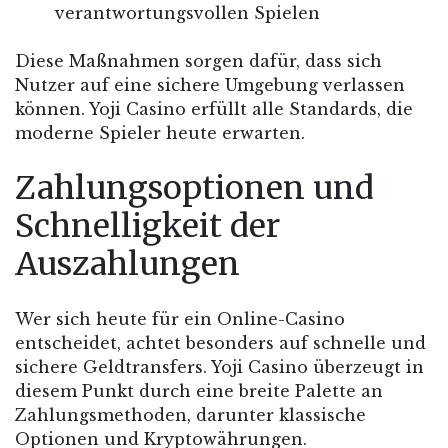
verantwortungsvollen Spielen
Diese Maßnahmen sorgen dafür, dass sich
Nutzer auf eine sichere Umgebung verlassen
können. Yoji Casino erfüllt alle Standards, die
moderne Spieler heute erwarten.
Zahlungsoptionen und
Schnelligkeit der
Auszahlungen
Wer sich heute für ein Online-Casino
entscheidet, achtet besonders auf schnelle und
sichere Geldtransfers. Yoji Casino überzeugt in
diesem Punkt durch eine breite Palette an
Zahlungsmethoden, darunter klassische
Optionen und Kryptowährungen.