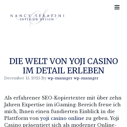
Mai
DIE WELT VON YOJI CASINO
IM DETAIL ERLEBEN
December 15, 2025
By
wp-manager wp-manager
Als erfahrener SEO-Kopiertexter mit über zehn
Jahren Expertise im iGaming-Bereich freue ich
mich, Ihnen einen fundierten Einblick in die
Plattform von
yoji casino online
zu geben. Yoji
Casino präsentiert sich als moderner Online-