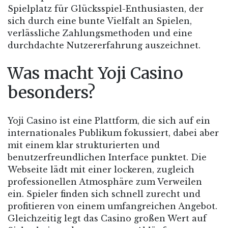
Spielplatz für Glücksspiel-Enthusiasten, der
sich durch eine bunte Vielfalt an Spielen,
verlässliche Zahlungsmethoden und eine
durchdachte Nutzererfahrung auszeichnet.
Was macht Yoji Casino
besonders?
Yoji Casino ist eine Plattform, die sich auf ein
internationales Publikum fokussiert, dabei aber
mit einem klar strukturierten und
benutzerfreundlichen Interface punktet. Die
Webseite lädt mit einer lockeren, zugleich
professionellen Atmosphäre zum Verweilen
ein. Spieler finden sich schnell zurecht und
profitieren von einem umfangreichen Angebot.
Gleichzeitig legt das Casino großen Wert auf