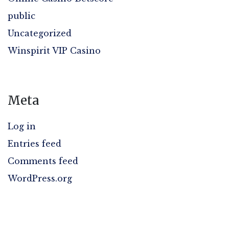
public
Uncategorized
Winspirit VIP Casino
Meta
Log in
Entries feed
Comments feed
WordPress.org