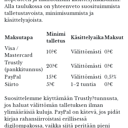
Alla taulukossa on yhteenveto suosituimmista
talletustavoista, minimisummista ja
käsittelyajoista.
Minimi
Maksutapa
Käsittelyaika
Maksut
talletus
Visa /
10?€
Välittömästi
0?€
Mastercard
Trustly
20?€
Välittömästi
0?€
(pankkitunnus)
PayPal
15?€
Välittömästi
0,5?%
Siirto
5?€
1–2 tuntia
0?€
Suosittelemme käyttämään Trustly?tunnusta,
jos haluat välittömän talletuksen ilman
ylimääräisiä kuluja. PayPal on kätevä, jos pidät
kirjaa rahansiirroistasi erillisessä
digilompakossa, vaikka siitä peritään pieni