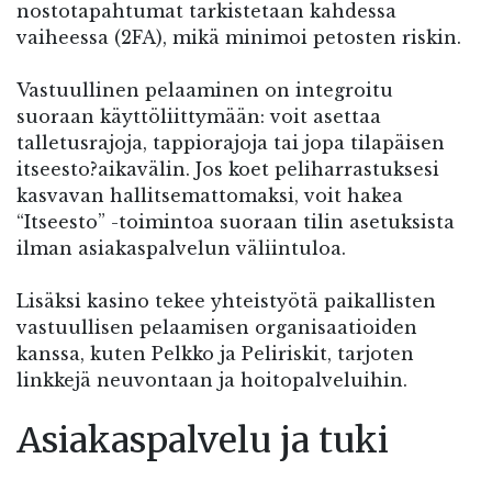
nostotapahtumat tarkistetaan kahdessa
vaiheessa (2FA), mikä minimoi petosten riskin.
Vastuullinen pelaaminen on integroitu
suoraan käyttöliittymään: voit asettaa
talletusrajoja, tappiorajoja tai jopa tilapäisen
itseesto?aikavälin. Jos koet peliharrastuksesi
kasvavan hallitsemattomaksi, voit hakea
“Itseesto” -toimintoa suoraan tilin asetuksista
ilman asiakaspalvelun väliintuloa.
Lisäksi kasino tekee yhteistyötä paikallisten
vastuullisen pelaamisen organisaatioiden
kanssa, kuten Pelkko ja Peliriskit, tarjoten
linkkejä neuvontaan ja hoitopalveluihin.
Asiakaspalvelu ja tuki