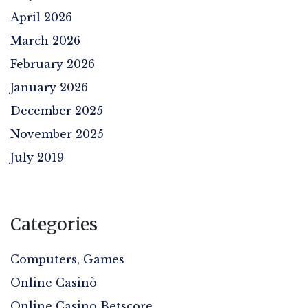
April 2026
March 2026
February 2026
January 2026
December 2025
November 2025
July 2019
Categories
Computers, Games
Online Casinò
Online Casino Betscore