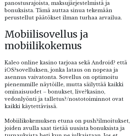
panostusrajoista, maksujärjestelmistä ja
bonuksista. Tämä auttaa sinua tekemään
perustellut päätökset ilman turhaa arvailua.
Mobiilisovellus ja
mobiilikokemus
Kaleo online kasino tarjoaa sekä Android? että
iOS?sovelluksen, jonka lataus on nopeaa ja
asennus vaivatonta. Sovellus on optimoitu
pienemmille näytöille, mutta säilyttää kaikki
ominaisuudet – bonukset, live?kasino,
vedonlyönti ja talletus?/nostotoiminnot ovat
kaikki käytettävissä.
Mobiilikokemuksen etuna on push?ilmoitukset,
joiden avulla saat tietää uusista bonuksista ja
turnauksista heti kun ne julkaistaan. Jos et