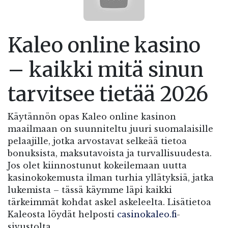
Kaleo online kasino
– kaikki mitä sinun
tarvitsee tietää 2026
Käytännön opas Kaleo online kasinon
maailmaan on suunniteltu juuri suomalaisille
pelaajille, jotka arvostavat selkeää tietoa
bonuksista, maksutavoista ja turvallisuudesta.
Jos olet kiinnostunut kokeilemaan uutta
kasinokokemusta ilman turhia yllätyksiä, jatka
lukemista – tässä käymme läpi kaikki
tärkeimmät kohdat askel askeleelta. Lisätietoa
Kaleosta löydät helposti
casinokaleo.fi
-
sivustolta.