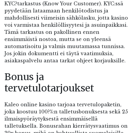
KYC?tarkastus (Know Your Customer). KYC:ssä
pyydetään lataamaan henkilötodistus ja
mahdollisesti viimeisin sähkölasku, jotta kasino
voi varmistaa henkilöllisyytesi ja asuinpaikkasi.
Tämä tarkastus on pakollinen ennen
ensimmäistä nostoa, mutta se on yleensä
automatisoitu ja valmis muutamassa tunnissa.
Jos jokin dokumentti ei täytä vaatimuksia,
asiakaspalvelu antaa tarkat ohjeet korjauksille.
Bonus ja
tervetulotarjoukset
Kaleo online kasino tarjoaa tervetulopaketin,
joka koostuu 100?%:n talletusbonuksesta sekä 25
ilmaispyöräytyksestä ensimmäisellä
talletuksella. Bonusrahan kierrätysvaatimus on