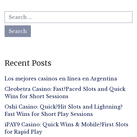
Search for:
Recent Posts
Los mejores casinos en línea en Argentina
Cleobetra Casino: Fast?Paced Slots and Quick
Wins for Short Sessions
Oshi Casino: Quick?Hit Slots and Lightning?
Fast Wins for Short Play Sessions
iPAY9 Casino: Quick Wins & Mobile?First Slots
for Rapid Play