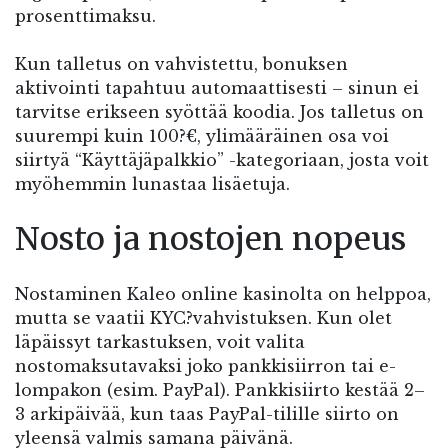
prosenttimaksu.
Kun talletus on vahvistettu, bonuksen
aktivointi tapahtuu automaattisesti – sinun ei
tarvitse erikseen syöttää koodia. Jos talletus on
suurempi kuin 100?€, ylimääräinen osa voi
siirtyä “Käyttäjäpalkkio” -kategoriaan, josta voit
myöhemmin lunastaa lisäetuja.
Nosto ja nostojen nopeus
Nostaminen Kaleo online kasinolta on helppoa,
mutta se vaatii KYC?vahvistuksen. Kun olet
läpäissyt tarkastuksen, voit valita
nostomaksutavaksi joko pankkisiirron tai e-
lompakon (esim. PayPal). Pankkisiirto kestää 2–
3 arkipäivää, kun taas PayPal-tilille siirto on
yleensä valmis samana päivänä.