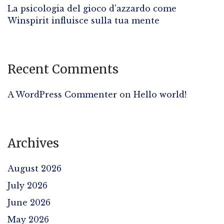
La psicologia del gioco d'azzardo come
Winspirit influisce sulla tua mente
Recent Comments
A WordPress Commenter
on
Hello world!
Archives
August 2026
July 2026
June 2026
May 2026