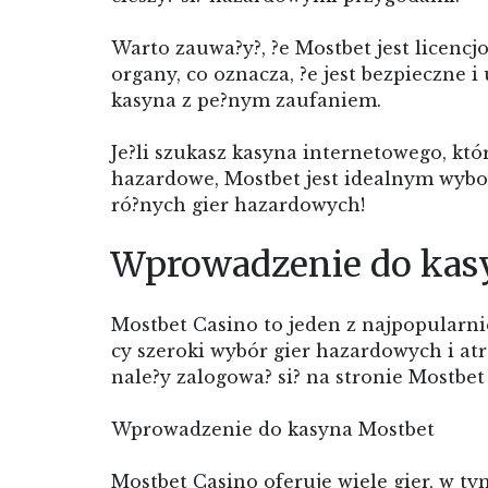
Warto zauwa?y?, ?e Mostbet jest licen
organy, co oznacza, ?e jest bezpieczne i
kasyna z pe?nym zaufaniem.
Je?li szukasz kasyna internetowego, kt
hazardowe, Mostbet jest idealnym wyborem
ró?nych gier hazardowych!
Wprowadzenie do kas
Mostbet Casino to jeden z najpopularni
cy szeroki wybór gier hazardowych i atr
nale?y zalogowa? si? na stronie Mostbet
Wprowadzenie do kasyna Mostbet
Mostbet Casino oferuje wiele gier, w tym