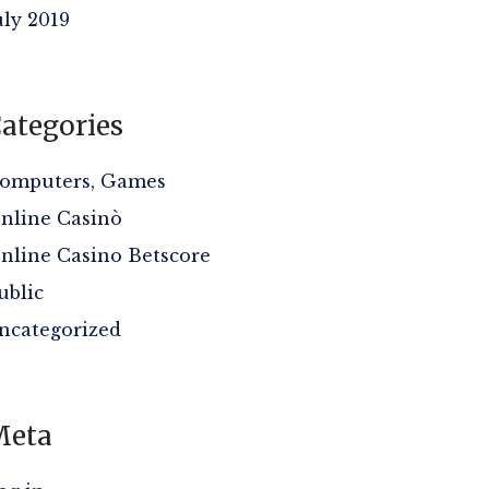
uly 2019
ategories
omputers, Games
nline Casinò
nline Casino Betscore
ublic
ncategorized
Meta