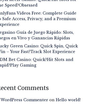
he Speed?Obsessed
nlyFans Videos Free: Complete Guide
o Safe Access, Privacy, and a Premium
xperience
egasino Guía de Juego Rápido: Slots,
uegos en Vivo y Ganancias Rápidas
ucky Green Casino: Quick Spin, Quick
in – Your Fast?Track Slot Experience
DM Bet Casino: Quick?Hit Slots and
apid?Play Gaming
Recent Comments
 WordPress Commenter
on
Hello world!