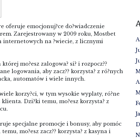
A
óre oferuje emocjonuj?ce do?wiadczenie
rem. Zarejestrowany w 2009 roku, Mostbet
A
n internetowych na ?wiecie, z licznymi
J
J
a której mo?esz zalogowa? si? i rozpocz??
ne logowania, aby zacz?? korzysta? z ró?nych
M
acka, automatów i wiele innych.
A
M
iele korzy?ci, w tym wysokie wyplaty, ró?ne
klienta. Dzi?ki temu, mo?esz korzysta? z
F
cu.
J
eruje specjalne promocje i bonusy, aby pomóc
D
 temu, mo?esz zacz?? korzysta? z kasyna i
N