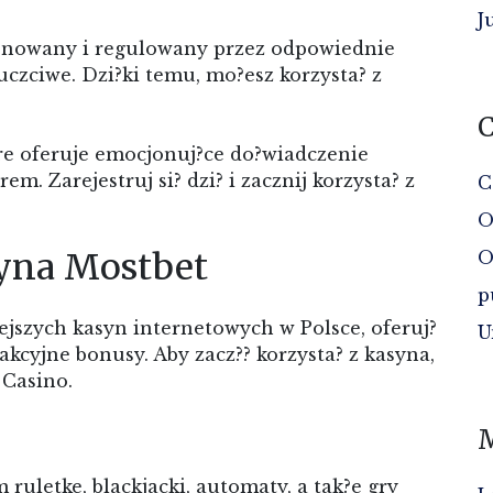
J
cjonowany i regulowany przez odpowiednie
 uczciwe. Dzi?ki temu, mo?esz korzysta? z
C
óre oferuje emocjonuj?ce do?wiadczenie
. Zarejestruj si? dzi? i zacznij korzysta? z
C
O
yna Mostbet
O
p
ejszych kasyn internetowych w Polsce, oferuj?
U
akcyjne bonusy. Aby zacz?? korzysta? z kasyna,
 Casino.
 ruletke, blackjacki, automaty, a tak?e gry