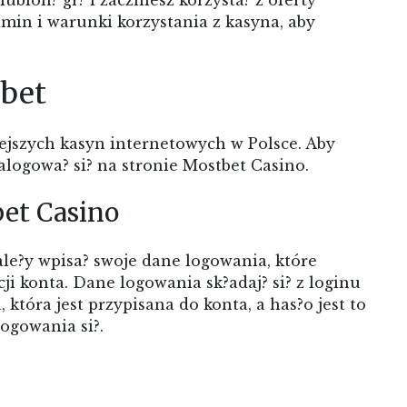
lubion? gr? i zaczniesz korzysta? z oferty
amin i warunki korzystania z kasyna, aby
bet
ejszych kasyn internetowych w Polsce. Aby
zalogowa? si? na stronie Mostbet Casino.
bet Casino
ale?y wpisa? swoje dane logowania, które
i konta. Dane logowania sk?adaj? si? z loginu
 która jest przypisana do konta, a has?o jest to
ogowania si?.