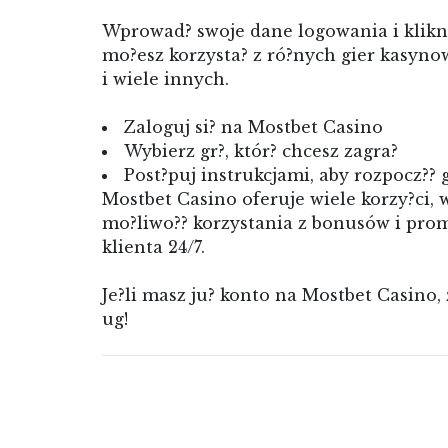
Wprowad? swoje dane logowania i kliknij
mo?esz korzysta? z ró?nych gier kasynow
i wiele innych.
Zaloguj si? na Mostbet Casino
Wybierz gr?, któr? chcesz zagra?
Post?puj instrukcjami, aby rozpocz?? 
Mostbet Casino oferuje wiele korzy?ci, 
mo?liwo?? korzystania z bonusów i promo
klienta 24/7.
Je?li masz ju? konto na Mostbet Casino, z
ug!