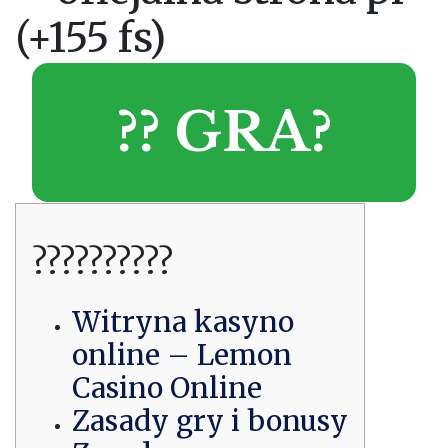
(+155 fs)
?? GRA?
??????????
Witryna kasyno
online – Lemon
Casino Online
Zasady gry i bonusy