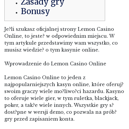
Zasady gry
Bonusy
Je?li szukasz oficjalnej strony Lemon Casino
Online, to jeste? w odpowiednim miejscu. W
tym artykule przedstawimy wam wszystko, co
musisz wiedzie? o tym kasynie online.
Wprowadzenie do Lemon Casino Online
Lemon Casino Online to jeden z
najpopularniejszych kasyn online, które oferuj?
swoim graczy wiele mo?liwo?ci hazardu. Kasyno
to oferuje wiele gier, w tym ruletka, blackjack,
poker, a tak?e wiele innych. Wszystkie gry s?
dost?pne w wersji demo, co pozwala na prób?
gry przed zapisaniem konta.