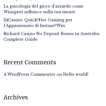
La psicologia del gioco d'azzardo come
Winspirit influisce sulla tua mente
24Casino: Quick?Fire Gaming per
l’Appassionato di Instant?Win
Richard Casino No Deposit Bonus in Australia:
Complete Guide
Recent Comments
A WordPress Commenter
on
Hello world!
Archives