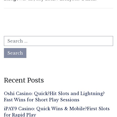
Search for:
Recent Posts
Oshi Casino: Quick?Hit Slots and Lightning?
Fast Wins for Short Play Sessions
iPAY9 Casino: Quick Wins & Mobile?First Slots
for Rapid Play