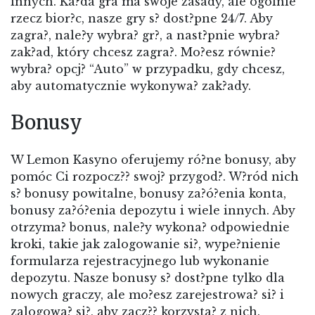
innych. Ka?da gra ma swoje zasady, ale ogólnie
rzecz bior?c, nasze gry s? dost?pne 24/7. Aby
zagra?, nale?y wybra? gr?, a nast?pnie wybra?
zak?ad, który chcesz zagra?. Mo?esz równie?
wybra? opcj? “Auto” w przypadku, gdy chcesz,
aby automatycznie wykonywa? zak?ady.
Bonusy
W Lemon Kasyno oferujemy ró?ne bonusy, aby
pomóc Ci rozpocz?? swoj? przygod?. W?ród nich
s? bonusy powitalne, bonusy za?ó?enia konta,
bonusy za?ó?enia depozytu i wiele innych. Aby
otrzyma? bonus, nale?y wykona? odpowiednie
kroki, takie jak zalogowanie si?, wype?nienie
formularza rejestracyjnego lub wykonanie
depozytu. Nasze bonusy s? dost?pne tylko dla
nowych graczy, ale mo?esz zarejestrowa? si? i
zalogowa? si?, aby zacz?? korzysta? z nich.