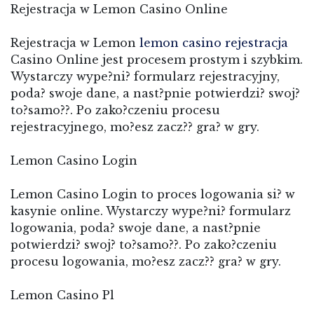
Rejestracja w Lemon Casino Online
Rejestracja w Lemon
lemon casino rejestracja
Casino Online jest procesem prostym i szybkim.
Wystarczy wype?ni? formularz rejestracyjny,
poda? swoje dane, a nast?pnie potwierdzi? swoj?
to?samo??. Po zako?czeniu procesu
rejestracyjnego, mo?esz zacz?? gra? w gry.
Lemon Casino Login
Lemon Casino Login to proces logowania si? w
kasynie online. Wystarczy wype?ni? formularz
logowania, poda? swoje dane, a nast?pnie
potwierdzi? swoj? to?samo??. Po zako?czeniu
procesu logowania, mo?esz zacz?? gra? w gry.
Lemon Casino Pl