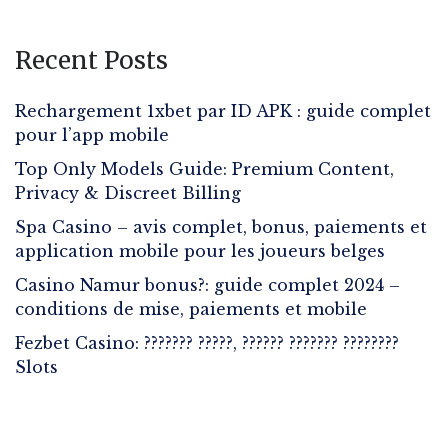
Recent Posts
Rechargement 1xbet par ID APK : guide complet
pour l’app mobile
Top Only Models Guide: Premium Content,
Privacy & Discreet Billing
Spa Casino – avis complet, bonus, paiements et
application mobile pour les joueurs belges
Casino Namur bonus?: guide complet 2024 –
conditions de mise, paiements et mobile
Fezbet Casino: ??????? ?????, ?????? ??????? ????????
Slots