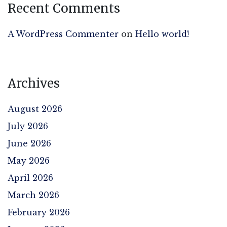
Recent Comments
A WordPress Commenter
on
Hello world!
Archives
August 2026
July 2026
June 2026
May 2026
April 2026
March 2026
February 2026