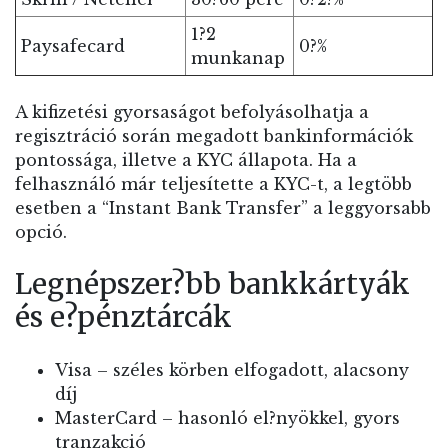
1?2
Paysafecard
0?%
munkanap
A kifizetési gyorsaságot befolyásolhatja a
regisztráció során megadott bankinformációk
pontossága, illetve a KYC állapota. Ha a
felhasználó már teljesítette a KYC-t, a legtöbb
esetben a “Instant Bank Transfer” a leggyorsabb
opció.
Legnépszer?bb bankkártyák
és e?pénztárcák
Visa – széles körben elfogadott, alacsony
díj
MasterCard – hasonló el?nyökkel, gyors
tranzakció