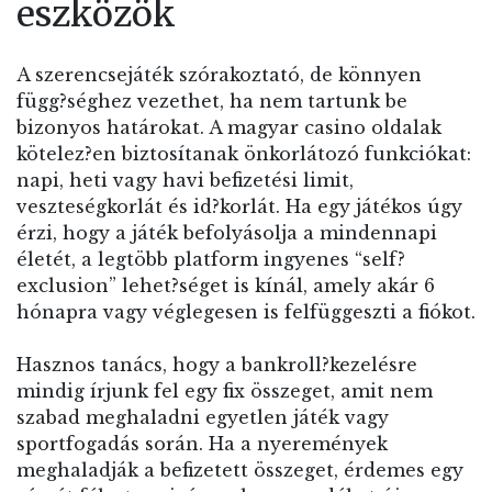
eszközök
A szerencsejáték szórakoztató, de könnyen
függ?séghez vezethet, ha nem tartunk be
bizonyos határokat. A magyar casino oldalak
kötelez?en biztosítanak önkorlátozó funkciókat:
napi, heti vagy havi befizetési limit,
veszteségkorlát és id?korlát. Ha egy játékos úgy
érzi, hogy a játék befolyásolja a mindennapi
életét, a legtöbb platform ingyenes “self?
exclusion” lehet?séget is kínál, amely akár 6
hónapra vagy véglegesen is felfüggeszti a fiókot.
Hasznos tanács, hogy a bankroll?kezelésre
mindig írjunk fel egy fix összeget, amit nem
szabad meghaladni egyetlen játék vagy
sportfogadás során. Ha a nyeremények
meghaladják a befizetett összeget, érdemes egy