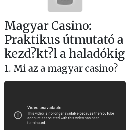
Magyar Casino:
Praktikus útmutató a
kezd?kt?l a haladókig
1. Mi az a magyar casino?