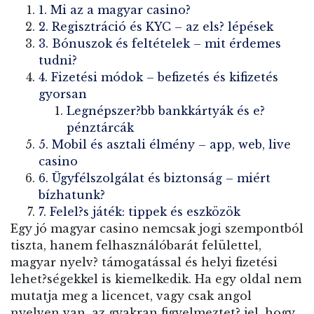
1. Mi az a magyar casino?
2. Regisztráció és KYC – az els? lépések
3. Bónuszok és feltételek – mit érdemes
tudni?
4. Fizetési módok – befizetés és kifizetés
gyorsan
Legnépszer?bb bankkártyák és e?
pénztárcák
5. Mobil és asztali élmény – app, web, live
casino
6. Ügyfélszolgálat és biztonság – miért
bízhatunk?
7. Felel?s játék: tippek és eszközök
Egy jó magyar casino nemcsak jogi szempontból
tiszta, hanem felhasználóbarát felülettel,
magyar nyelv? támogatással és helyi fizetési
lehet?ségekkel is kiemelkedik. Ha egy oldal nem
mutatja meg a licencet, vagy csak angol
nyelven van, az gyakran figyelmeztet? jel, hogy