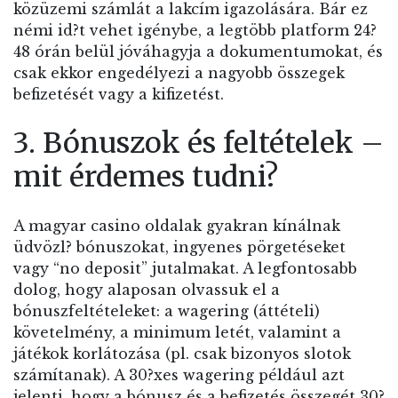
közüzemi számlát a lakcím igazolására. Bár ez
némi id?t vehet igénybe, a legtöbb platform 24?
48 órán belül jóváhagyja a dokumentumokat, és
csak ekkor engedélyezi a nagyobb összegek
befizetését vagy a kifizetést.
3. Bónuszok és feltételek –
mit érdemes tudni?
A magyar casino oldalak gyakran kínálnak
üdvözl? bónuszokat, ingyenes pörgetéseket
vagy “no deposit” jutalmakat. A legfontosabb
dolog, hogy alaposan olvassuk el a
bónuszfeltételeket: a wagering (áttételi)
követelmény, a minimum letét, valamint a
játékok korlátozása (pl. csak bizonyos slotok
számítanak). A 30?xes wagering például azt
jelenti, hogy a bónusz és a befizetés összegét 30?