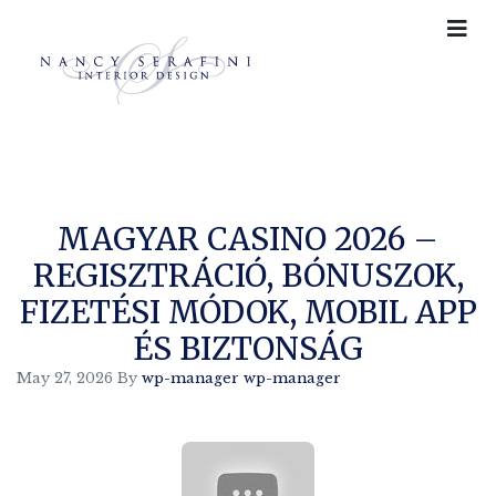
Mai
MAGYAR CASINO 2026 –
REGISZTRÁCIÓ, BÓNUSZOK,
FIZETÉSI MÓDOK, MOBIL APP
ÉS BIZTONSÁG
May 27, 2026
By
wp-manager wp-manager