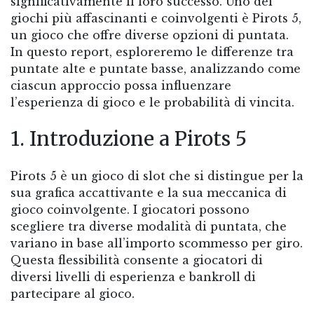
significativamente il loro successo. Uno dei
giochi più affascinanti e coinvolgenti è Pirots 5,
un gioco che offre diverse opzioni di puntata.
In questo report, esploreremo le differenze tra
puntate alte e puntate basse, analizzando come
ciascun approccio possa influenzare
l’esperienza di gioco e le probabilità di vincita.
1. Introduzione a Pirots 5
Pirots 5 è un gioco di slot che si distingue per la
sua grafica accattivante e la sua meccanica di
gioco coinvolgente. I giocatori possono
scegliere tra diverse modalità di puntata, che
variano in base all’importo scommesso per giro.
Questa flessibilità consente a giocatori di
diversi livelli di esperienza e bankroll di
partecipare al gioco.