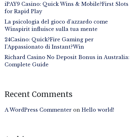
iPAY9 Casino: Quick Wins & Mobile?First Slots
for Rapid Play
La psicologia del gioco d'azzardo come
Winspirit influisce sulla tua mente
24Casino: Quick?Fire Gaming per
l’Appassionato di Instant?Win
Richard Casino No Deposit Bonus in Australia:
Complete Guide
Recent Comments
A WordPress Commenter
on
Hello world!