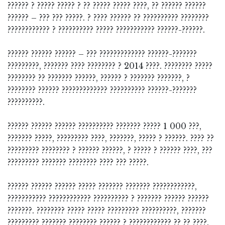
?????? ? ????? ????? ? ?? ????? ????? ????, ?? ?????? ??????
?????? – ??? ??? ?????. ? ???? ?????? ?? ?????????? ????????
???????????? ? ?????????? ????? ??????????? ??????-??????.
?????? ?????? ?????? – ??? ????????????? ??????-???????
?????????, ??????? ???? ???????? ? 2014 ????. ???????? ?????
???????? ?? ??????? ??????, ?????? ? ??????? ???????, ?
???????? ?????? ????????????? ?????????? ??????-???????
??????????.
?????? ?????? ?????? ?????????? ??????? ????? 1 000 ???,
??????? ?????, ????????? ????, ???????, ????? ? ??????. ???? ??
????????? ???????? ? ?????? ??????, ? ????? ? ?????? ????, ???
????????? ??????? ???????? ???? ??? ?????.
?????? ?????? ?????? ????? ??????? ??????? ????????????,
??????????? ???????????? ?????????? ? ??????? ?????? ??????
???????. ???????? ????? ????? ????????? ??????????, ???????
????????? ??????? ???????? ?????? ? ???????????? ?? ?? ????.