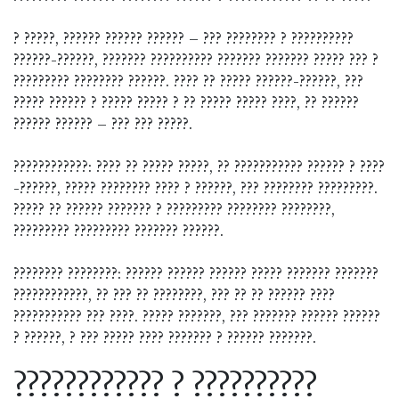
? ?????, ?????? ?????? ?????? – ??? ???????? ? ??????????
??????-??????, ??????? ?????????? ??????? ??????? ????? ??? ?
????????? ???????? ??????. ???? ?? ????? ??????-??????, ???
????? ?????? ? ????? ????? ? ?? ????? ????? ????, ?? ??????
?????? ?????? – ??? ??? ?????.
????????????: ???? ?? ????? ?????, ?? ??????????? ?????? ? ????
-??????, ????? ???????? ???? ? ??????, ??? ???????? ?????????.
????? ?? ?????? ??????? ? ????????? ???????? ????????,
????????? ????????? ??????? ??????.
???????? ????????: ?????? ?????? ?????? ????? ??????? ???????
????????????, ?? ??? ?? ????????, ??? ?? ?? ?????? ????
??????????? ??? ????. ????? ???????, ??? ??????? ?????? ??????
? ??????, ? ??? ????? ???? ??????? ? ?????? ???????.
???????????? ? ??????????