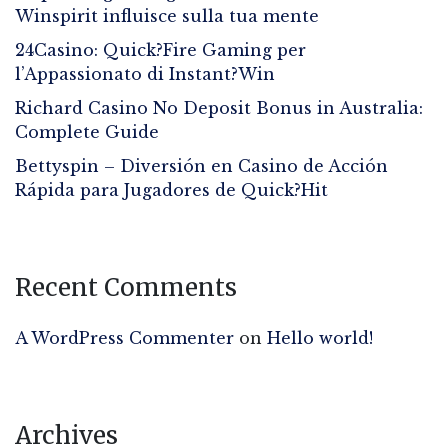
Winspirit influisce sulla tua mente
24Casino: Quick?Fire Gaming per
l’Appassionato di Instant?Win
Richard Casino No Deposit Bonus in Australia:
Complete Guide
Bettyspin – Diversión en Casino de Acción
Rápida para Jugadores de Quick?Hit
Recent Comments
A WordPress Commenter
on
Hello world!
Archives