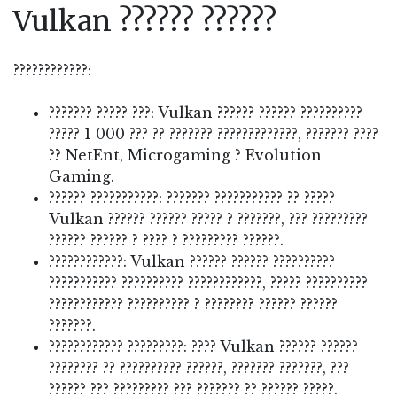
Vulkan ?????? ??????
????????????:
??????? ????? ???: Vulkan ?????? ?????? ??????????
????? 1 000 ??? ?? ??????? ?????????????, ??????? ????
?? NetEnt, Microgaming ? Evolution
Gaming.
?????? ???????????: ??????? ??????????? ?? ?????
Vulkan ?????? ?????? ????? ? ???????, ??? ?????????
?????? ?????? ? ???? ? ????????? ??????.
????????????: Vulkan ?????? ?????? ??????????
??????????? ?????????? ????????????, ????? ??????????
???????????? ?????????? ? ???????? ?????? ??????
???????.
???????????? ?????????: ???? Vulkan ?????? ??????
???????? ?? ?????????? ??????, ??????? ???????, ???
?????? ??? ????????? ??? ??????? ?? ?????? ?????.