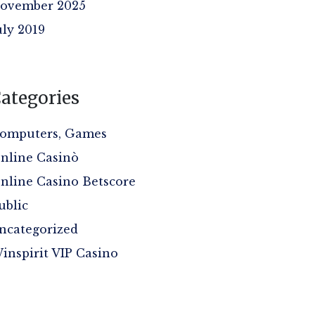
ovember 2025
uly 2019
ategories
omputers, Games
nline Casinò
nline Casino Betscore
ublic
ncategorized
inspirit VIP Casino