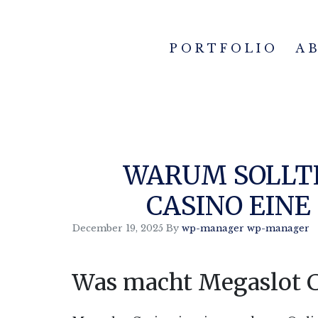
PORTFOLIO
A
WARUM SOLLT
CASINO EINE
December 19, 2025
By
wp-manager wp-manager
Was macht Megaslot C