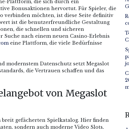
e-Plattform, die sich durch ein
G
ive Bonusaktionen hervortut. Für Spieler, die
o verbinden möchten, ist diese Seite definitiv
R
ert ist die benutzerfreundliche Gestaltung
c
ionen, die schnellen und sicheren
T
er Suche nach einem neuen Casino-Erlebnis
C
.com
eine Plattform, die viele Bedürfnisse
S
p
j
nd modernstem Datenschutz setzt Megaslot
tandards, die Vertrauen schaffen und das
C
2
m
ielangebot von Megaslot
 breit gefächerten Spielkatalog. Hier finden
maten, sondern auch moderne Video Slots,