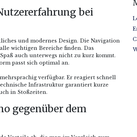
 Nutzererfahrung bei
L
E
C
tliches und modernes Design. Die Navigation
l alle wichtigen Bereiche finden. Das
W
r Spaß auch unterwegs nicht zu kurz kommt.
orm passt sich optimal an.
ehrsprachig verfügbar. Er reagiert schnell
technische Infrastruktur garantiert kurze
uch in Stoßzeiten.
no gegenüber dem