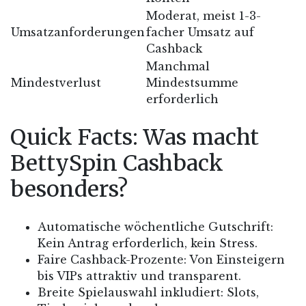
Moderat, meist 1-3-
Umsatzanforderungen
facher Umsatz auf
Cashback
Manchmal
Mindestverlust
Mindestsumme
erforderlich
Quick Facts: Was macht
BettySpin Cashback
besonders?
Automatische wöchentliche Gutschrift:
Kein Antrag erforderlich, kein Stress.
Faire Cashback-Prozente: Von Einsteigern
bis VIPs attraktiv und transparent.
Breite Spielauswahl inkludiert: Slots,