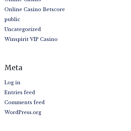
Online Casino Betscore
public
Uncategorized
Winspirit VIP Casino
Meta
Log in
Entries feed
Comments feed
WordPress.org