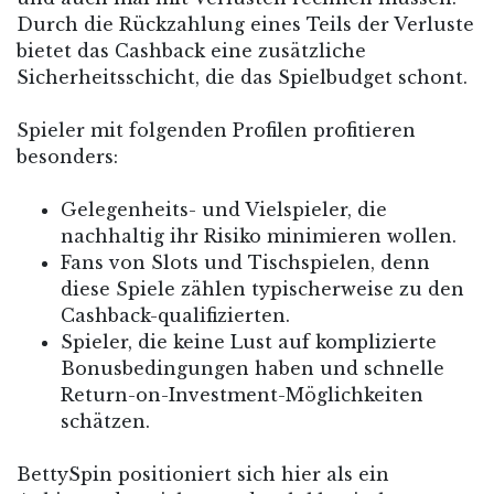
Durch die Rückzahlung eines Teils der Verluste
bietet das Cashback eine zusätzliche
Sicherheitsschicht, die das Spielbudget schont.
Spieler mit folgenden Profilen profitieren
besonders:
Gelegenheits- und Vielspieler, die
nachhaltig ihr Risiko minimieren wollen.
Fans von Slots und Tischspielen, denn
diese Spiele zählen typischerweise zu den
Cashback-qualifizierten.
Spieler, die keine Lust auf komplizierte
Bonusbedingungen haben und schnelle
Return-on-Investment-Möglichkeiten
schätzen.
BettySpin positioniert sich hier als ein