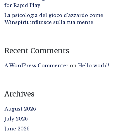
for Rapid Play
La psicologia del gioco d'azzardo come
Winspirit influisce sulla tua mente
Recent Comments
A WordPress Commenter
on
Hello world!
Archives
August 2026
July 2026
June 2026