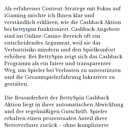
Als erfahrener Content-Stratege mit Fokus auf
iGaming möchte ich Ihnen klar und
verständlich erklären, wie die Cashback Aktion
bei
bettyspin
funktioniert. Cashback-Angebote
sind im Online-Casino-Bereich oft ein
entscheidendes Argument, weil sie das
Verlustrisiko mindern und den Spielkomfort
erhöhen. Bei BettySpin zeigt sich das Cashback
Programm als ein fairer und transparenter
Weg, um Spieler bei Verlusten zu unterstützen
und die Gesamtspielerfahrung lukrativer zu
gestalten.
Die Besonderheit der BettySpin Cashback
Aktion liegt in ihrer automatischen Abwicklung
und der regelmäßigen Gutschrift. Spieler
erhalten einen prozentualen Anteil ihrer
Nettoverluste zurück – ohne komplizierte