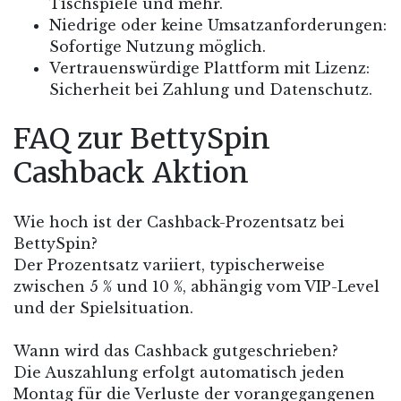
Tischspiele und mehr.
Niedrige oder keine Umsatzanforderungen:
Sofortige Nutzung möglich.
Vertrauenswürdige Plattform mit Lizenz:
Sicherheit bei Zahlung und Datenschutz.
FAQ zur BettySpin
Cashback Aktion
Wie hoch ist der Cashback-Prozentsatz bei
BettySpin?
Der Prozentsatz variiert, typischerweise
zwischen 5 % und 10 %, abhängig vom VIP-Level
und der Spielsituation.
Wann wird das Cashback gutgeschrieben?
Die Auszahlung erfolgt automatisch jeden
Montag für die Verluste der vorangegangenen