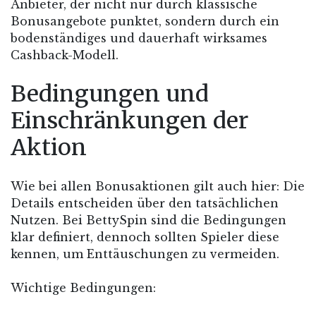
Anbieter, der nicht nur durch klassische
Bonusangebote punktet, sondern durch ein
bodenständiges und dauerhaft wirksames
Cashback-Modell.
Bedingungen und
Einschränkungen der
Aktion
Wie bei allen Bonusaktionen gilt auch hier: Die
Details entscheiden über den tatsächlichen
Nutzen. Bei BettySpin sind die Bedingungen
klar definiert, dennoch sollten Spieler diese
kennen, um Enttäuschungen zu vermeiden.
Wichtige Bedingungen: