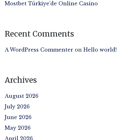
Mostbet Türkiye’de Online Casino
Recent Comments
A WordPress Commenter
on
Hello world!
Archives
August 2026
July 2026
June 2026
May 2026
April 2026