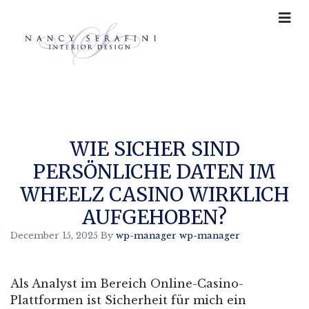
Mai
WIE SICHER SIND
PERSÖNLICHE DATEN IM
WHEELZ CASINO WIRKLICH
AUFGEHOBEN?
December 15, 2025
By
wp-manager wp-manager
Als Analyst im Bereich Online-Casino-
Plattformen ist Sicherheit für mich ein