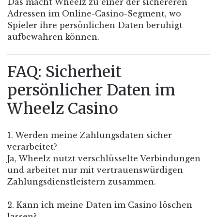
Das macht Wheelz zu einer der sichereren
Adressen im Online-Casino-Segment, wo
Spieler ihre persönlichen Daten beruhigt
aufbewahren können.
FAQ: Sicherheit
persönlicher Daten im
Wheelz Casino
1. Werden meine Zahlungsdaten sicher
verarbeitet?
Ja, Wheelz nutzt verschlüsselte Verbindungen
und arbeitet nur mit vertrauenswürdigen
Zahlungsdienstleistern zusammen.
2. Kann ich meine Daten im Casino löschen
lassen?