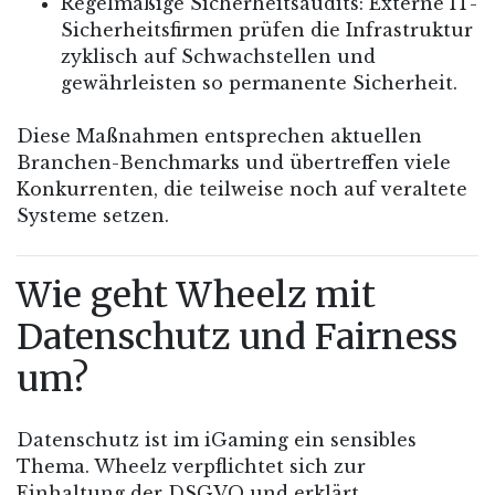
Regelmäßige Sicherheitsaudits: Externe IT-
Sicherheitsfirmen prüfen die Infrastruktur
zyklisch auf Schwachstellen und
gewährleisten so permanente Sicherheit.
Diese Maßnahmen entsprechen aktuellen
Branchen-Benchmarks und übertreffen viele
Konkurrenten, die teilweise noch auf veraltete
Systeme setzen.
Wie geht Wheelz mit
Datenschutz und Fairness
um?
Datenschutz ist im iGaming ein sensibles
Thema. Wheelz verpflichtet sich zur
Einhaltung der DSGVO und erklärt