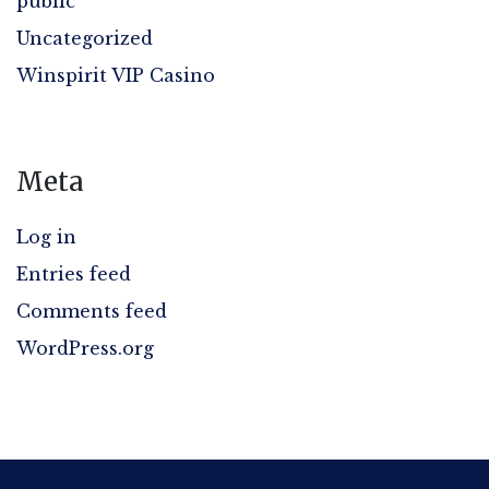
public
Uncategorized
Winspirit VIP Casino
Meta
Log in
Entries feed
Comments feed
WordPress.org