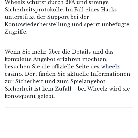
Wheelz schützt durch 2FA und strenge
Sicherheitsprotokolle. Im Fall eines Hacks
unterstützt der Support bei der
Kontowiederherstellung und sperrt unbefugte
Zugriffe.
Wenn Sie mehr über die Details und das
komplette Angebot erfahren möchten,
besuchen Sie die offizielle Seite des
wheelz
casino
. Dort finden Sie aktuelle Informationen
zur Sicherheit und zum Spielangebot.
Sicherheit ist kein Zufall – bei Wheelz wird sie
konsequent gelebt.