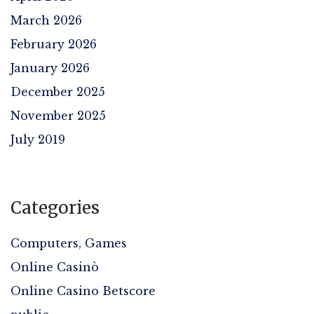
March 2026
February 2026
January 2026
December 2025
November 2025
July 2019
Categories
Computers, Games
Online Casinò
Online Casino Betscore