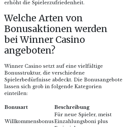
erhöht die Spielerzufriedenheit.
Welche Arten von
Bonusaktionen werden
bei Winner Casino
angeboten?
Winner Casino setzt auf eine vielfältige
Bonusstruktur, die verschiedene
Spielerbedürfnisse abdeckt. Die Bonusangebote
lassen sich grob in folgende Kategorien
einteilen:
Bonusart
Beschreibung
Für neue Spieler, meist
Willkommensbonus
Einzahlungsboni plus