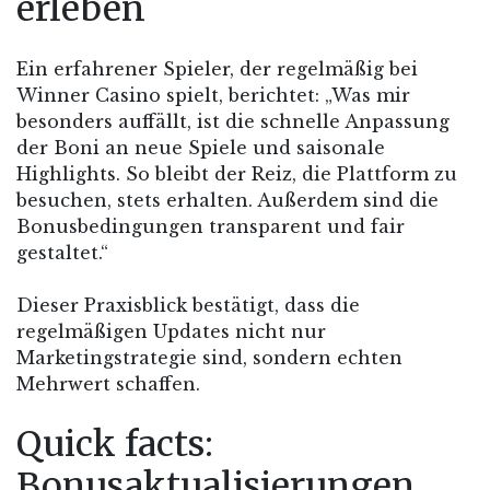
erleben
Ein erfahrener Spieler, der regelmäßig bei
Winner Casino spielt, berichtet: „Was mir
besonders auffällt, ist die schnelle Anpassung
der Boni an neue Spiele und saisonale
Highlights. So bleibt der Reiz, die Plattform zu
besuchen, stets erhalten. Außerdem sind die
Bonusbedingungen transparent und fair
gestaltet.“
Dieser Praxisblick bestätigt, dass die
regelmäßigen Updates nicht nur
Marketingstrategie sind, sondern echten
Mehrwert schaffen.
Quick facts:
Bonusaktualisierungen