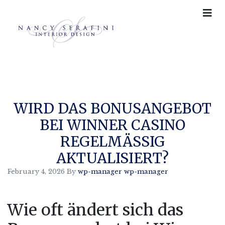
Mai
WIRD DAS BONUSANGEBOT
BEI WINNER CASINO
REGELMÄSSIG A
KTUALISIERT?
February 4, 2026
By
wp-manager wp-manager
Wie oft ändert sich das